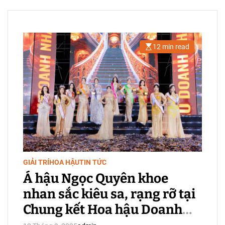
12 min read
E
s
t
i
m
a
t
e
d
r
e
a
d
t
i
m
e
GIẢI TRÍ
HOA HẬU
TIN TỨC
Á hậu Ngọc Quyên khoe
nhan sắc kiêu sa, rạng rỡ tại
Chung kết Hoa hậu Doanh