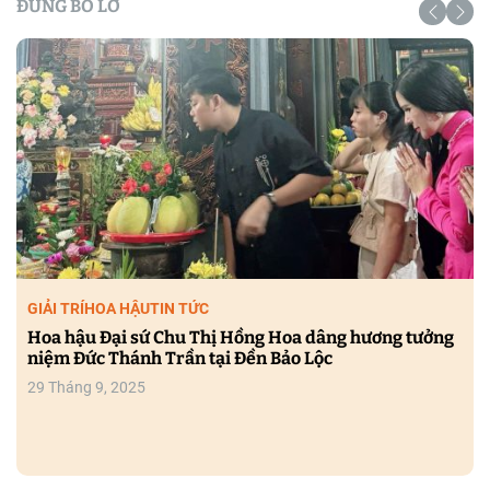
ĐỪNG BỎ LỠ
GIẢI TRÍ
HOA HẬU
TIN TỨC
Hoa hậu Đại sứ Chu Thị Hồng Hoa dâng hương tưởng
niệm Đức Thánh Trần tại Đền Bảo Lộc
29 Tháng 9, 2025