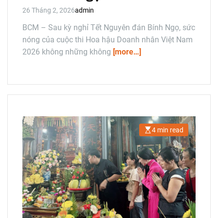
26 Tháng 2, 2026
admin
BCM – Sau kỳ nghỉ Tết Nguyên đán Bính Ngọ, sức
nóng của cuộc thi Hoa hậu Doanh nhân Việt Nam
2026 không những không
[more…]
4 min read
E
s
t
i
m
a
t
e
d
r
e
a
d