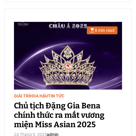
8 min read
E
s
t
i
m
a
t
e
d
r
e
a
d
t
i
GIẢI TRÍ
HOA HẬU
TIN TỨC
m
e
Chủ tịch Đặng Gia Bena
chính thức ra mắt vương
miện Miss Asian 2025
24 Tháng 9, 2025
admin