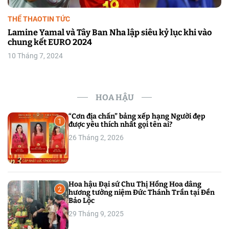
i
THỂ THAO
TIN TỨC
Lamine Yamal và Tây Ban Nha lập siêu kỷ lục khi vào
v
chung kết EURO 2024
i
10 Tháng 7, 2024
ế
t
HOA HẬU
“Cơn địa chấn” bảng xếp hạng Người đẹp
1
được yêu thích nhất gọi tên ai?
26 Tháng 2, 2026
Hoa hậu Đại sứ Chu Thị Hồng Hoa dâng
2
hương tưởng niệm Đức Thánh Trần tại Đền
Bảo Lộc
29 Tháng 9, 2025