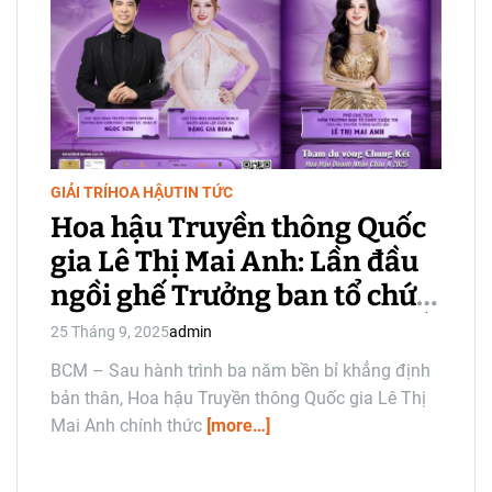
i
m
a
t
e
d
r
e
a
d
t
i
GIẢI TRÍ
HOA HẬU
TIN TỨC
m
e
Hoa hậu Truyền thông Quốc
gia Lê Thị Mai Anh: Lần đầu
ngồi ghế Trưởng ban tổ chức
Hoa hậu Doanh nhân Châu Á
25 Tháng 9, 2025
admin
2025
BCM – Sau hành trình ba năm bền bỉ khẳng định
bản thân, Hoa hậu Truyền thông Quốc gia Lê Thị
Mai Anh chính thức
[more…]