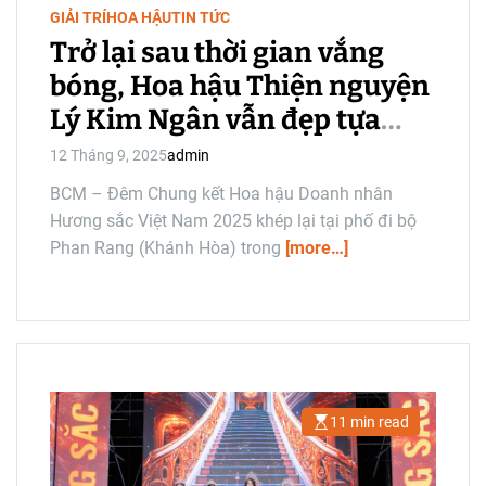
i
GIẢI TRÍ
HOA HẬU
TIN TỨC
m
e
Trở lại sau thời gian vắng
bóng, Hoa hậu Thiện nguyện
Lý Kim Ngân vẫn đẹp tựa
ánh sao
12 Tháng 9, 2025
admin
BCM – Đêm Chung kết Hoa hậu Doanh nhân
Hương sắc Việt Nam 2025 khép lại tại phố đi bộ
Phan Rang (Khánh Hòa) trong
[more…]
11 min read
E
s
t
i