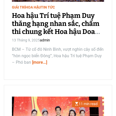
m
e
GIẢI TRÍ
HOA HẬU
TIN TỨC
Hoa hậu Trí tuệ Phạm Duy
thăng hạng nhan sắc, chấm
thi chung kết Hoa hậu Doanh
nhân Hương Sắc Việt Nam
13 Tháng 9, 2025
admin
2025
BCM – Từ cố đô Ninh Bình, vượt nghìn cây số đến
“hòn ngọc biển Đông”, Hoa hậu Trí tuệ Phạm Duy
– Phó ban
[more…]
11 min read
E
s
t