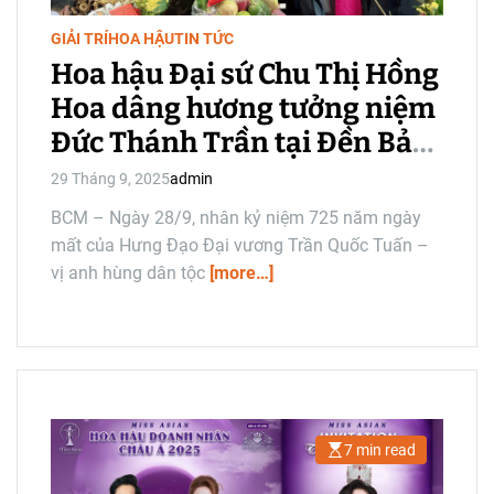
t
i
GIẢI TRÍ
HOA HẬU
TIN TỨC
m
e
Hoa hậu Đại sứ Chu Thị Hồng
Hoa dâng hương tưởng niệm
Đức Thánh Trần tại Đền Bảo
Lộc
29 Tháng 9, 2025
admin
BCM – Ngày 28/9, nhân kỷ niệm 725 năm ngày
mất của Hưng Đạo Đại vương Trần Quốc Tuấn –
vị anh hùng dân tộc
[more…]
7 min read
E
s
t