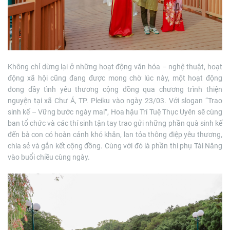
Không chỉ dừng lại ở những hoạt động văn hóa – nghệ thuật, hoạt
động xã hội cũng đang được mong chờ lúc này, một hoạt động
đong đầy tình yêu thương cộng đồng qua chương trình thiện
nguyện tại xã Chư Á, TP. Pleiku vào ngày 23/03. Với slogan “Trao
sinh kế – Vững bước ngày mai”, Hoa hậu Trí Tuệ Thục Uyên sẽ cùng
ban tổ chức và các thí sinh tận tay trao gửi những phần quà sinh kế
đến bà con có hoàn cảnh khó khăn, lan tỏa thông điệp yêu thương,
chia sẻ và gắn kết cộng đồng. Cùng với đó là phần thi phụ Tài Năng
vào buổi chiều cùng ngày.