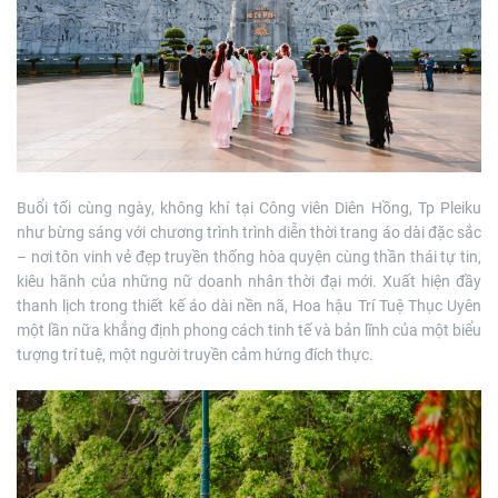
Buổi tối cùng ngày, không khí tại Công viên Diên Hồng, Tp Pleiku
như bừng sáng với chương trình trình diễn thời trang áo dài đặc sắc
– nơi tôn vinh vẻ đẹp truyền thống hòa quyện cùng thần thái tự tin,
kiêu hãnh của những nữ doanh nhân thời đại mới. Xuất hiện đầy
thanh lịch trong thiết kế áo dài nền nã, Hoa hậu Trí Tuệ Thục Uyên
một lần nữa khẳng định phong cách tinh tế và bản lĩnh của một biểu
tượng trí tuệ, một người truyền cảm hứng đích thực.