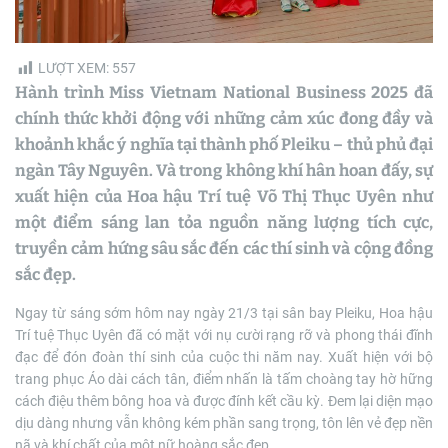
m
e
LƯỢT XEM:
557
Hành trình Miss Vietnam National Business 2025 đã
chính thức khởi động với những cảm xúc đong đầy và
khoảnh khắc ý nghĩa tại thành phố Pleiku – thủ phủ đại
ngàn Tây Nguyên. Và trong không khí hân hoan đấy, sự
xuất hiện của Hoa hậu Trí tuệ Võ Thị Thục Uyên như
một điểm sáng lan tỏa nguồn năng lượng tích cực,
truyền cảm hứng sâu sắc đến các thí sinh và cộng đồng
sắc đẹp.
Ngay từ sáng sớm hôm nay ngày 21/3 tại sân bay Pleiku, Hoa hậu
Trí tuệ Thục Uyên đã có mặt với nụ cười rạng rỡ và phong thái đĩnh
đạc để đón đoàn thí sinh của cuộc thi năm nay. Xuất hiện với bộ
trang phục Áo dài cách tân, điểm nhấn là tấm choàng tay hờ hững
cách điệu thêm bông hoa và được đính kết cầu kỳ. Đem lại diện mạo
dịu dàng nhưng vẫn không kém phần sang trọng, tôn lên vẻ đẹp nền
nã và khí chất của một nữ hoàng sắc đẹp.