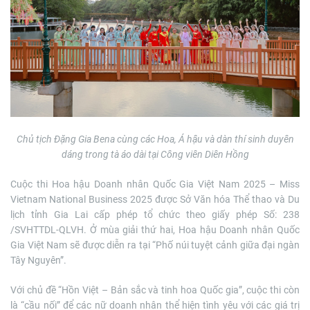
Chủ tịch Đặng Gia Bena cùng các Hoa, Á hậu và dàn thí sinh duyên
dáng trong tà áo dài tại Công viên Diên Hồng
Cuộc thi Hoa hậu Doanh nhân Quốc Gia Việt Nam 2025 – Miss
Vietnam National Business 2025 được Sở Văn hóa Thể thao và Du
lịch tỉnh Gia Lai cấp phép tổ chức theo giấy phép Số: 238
/SVHTTDL-QLVH. Ở mùa giải thứ hai, Hoa hậu Doanh nhân Quốc
Gia Việt Nam sẽ được diễn ra tại “Phố núi tuyệt cảnh giữa đại ngàn
Tây Nguyên”.
Với chủ đề “Hồn Việt – Bản sắc và tinh hoa Quốc gia”, cuộc thi còn
là “cầu nối” để các nữ doanh nhân thể hiện tình yêu với các giá trị