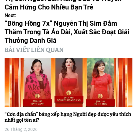
ề
Cảm Hứng Cho Nhiều Bạn Trẻ
Next:
u
“Bông Hồng 7x” Nguyễn Thị Sim Đằm
h
Thắm Trong Tà Áo Dài, Xuất Sắc Đoạt Giải
Thưởng Danh Giá
ư
BÀI VIẾT LIÊN QUAN
ớ
n
g
b
à
i
“Cơn địa chấn” bảng xếp hạng Người đẹp được yêu thích
nhất gọi tên ai?
v
26 Tháng 2, 2026
i