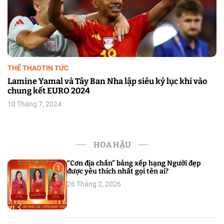
THỂ THAO
TIN TỨC
Lamine Yamal và Tây Ban Nha lập siêu kỷ lục khi vào
chung kết EURO 2024
10 Tháng 7, 2024
HOA HẬU
“Cơn địa chấn” bảng xếp hạng Người đẹp
1
được yêu thích nhất gọi tên ai?
26 Tháng 2, 2026