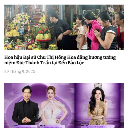
ế
t
Hoa hậu Đại sứ Chu Thị Hồng Hoa dâng hương tưởng
niệm Đức Thánh Trần tại Đền Bảo Lộc
29 Tháng 9, 2025