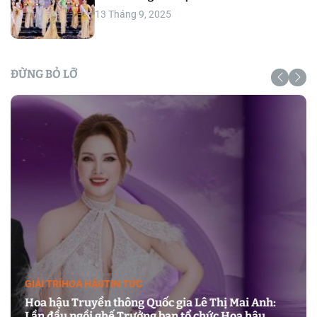
13 Tháng 9, 2025
ĐỪNG BỎ LỠ
GIẢI TRÍ
HOA HẬU
TIN TỨC
Hoa hậu Truyền thông Quốc gia Lê Thị Mai Anh:
Lần đầu ngồi ghế Trưởng ban tổ chức Hoa hậu