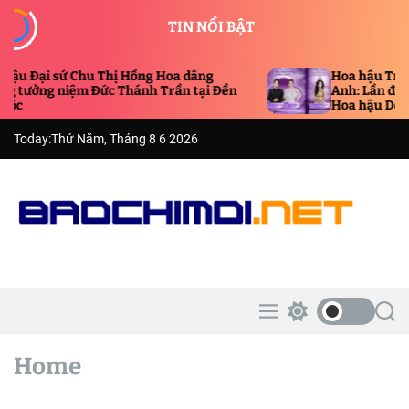
S
TIN NỔI BẬT
k
i
p
u Đại sứ Chu Thị Hồng Hoa dâng
Hoa hậu Truyền 
t
tưởng niệm Đức Thánh Trần tại Đền
Anh: Lần đầu ng
c
Hoa hậu Doanh
o
c
Today:
Thứ Năm, Tháng 8 6 2026
o
n
t
e
n
B
t
á
o
C
M
S
S
h
e
w
e
í
n
i
a
Home
u
t
r
M
c
c
ớ
h
h
i