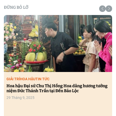
c
o
ĐỪNG BỎ LỠ
l
o
r
m
o
d
e
GIẢI TRÍ
HOA HẬU
TIN TỨC
Hoa hậu Đại sứ Chu Thị Hồng Hoa dâng hương tưởng
niệm Đức Thánh Trần tại Đền Bảo Lộc
29 Tháng 9, 2025