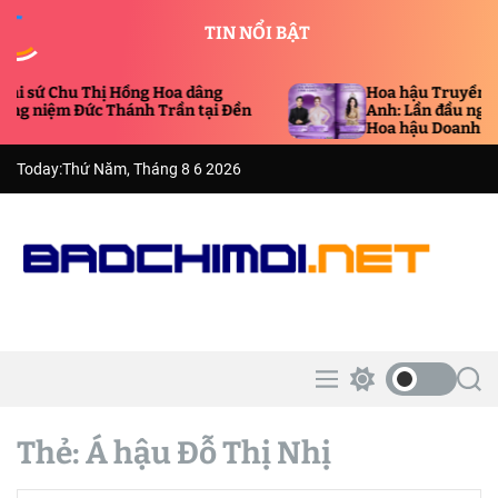
S
TIN NỔI BẬT
k
i
p
Chu Thị Hồng Hoa dâng
Hoa hậu Truyền thông Quố
t
m Đức Thánh Trần tại Đền
Anh: Lần đầu ngồi ghế Tr
Hoa hậu Doanh nhân Châ
o
c
Today:
Thứ Năm, Tháng 8 6 2026
o
n
t
e
n
B
t
á
o
C
M
S
S
h
e
w
e
í
n
i
a
u
t
r
Thẻ:
Á hậu Đỗ Thị Nhị
M
c
c
ớ
h
h
i