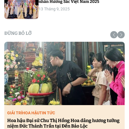
nhân Hương Sắc Việt Nam 2025
13 Tháng 9, 2025
ĐỪNG BỎ LỠ
GIẢI TRÍ
HOA HẬU
TIN TỨC
Hoa hậu Đại sứ Chu Thị Hồng Hoa dâng hương tưởng
niệm Đức Thánh Trần tại Đền Bảo Lộc