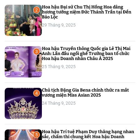
Hoa hậu Đại sứ Chu Thị Hồng Hoa dâng
2
hương tưởng niệm Đức Thánh Trần tại Đền
Bảo Lộc
29 Tháng 9, 2025
Hoa hậu Truyền thông Quốc gia Lê Thị Mai
3
Anh: Lần đầu ngồi ghế Trưởng ban tổ chức
Hoa hậu Doanh nhân Châu Á 2025
25 Tháng 9, 2025
Chủ tịch Đặng Gia Bena chính thức ra mắt
4
vương miện Miss Asian 2025
24 Tháng 9, 2025
Hoa hậu Trí tuệ Phạm Duy thăng hạng nhan
5
sắc, chấm thi chung kết Hoa hậu Doanh