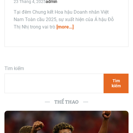
Global Business 2025
23 Tháng 4, 2025
admin
Tại đêm Chung kết Hoa hậu Doanh nhân Việt
Nam Toàn cầu 2025, sự xuất hiện của Á hậu Đỗ
Thị Nhị trong vai trò
[more…]
Tìm kiếm
Tìm
kiếm
THỂ THAO