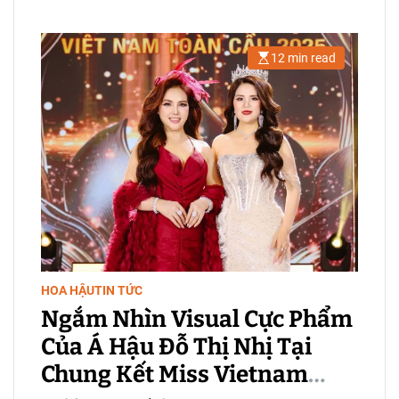
c
o
l
o
12 min read
r
E
s
m
t
o
i
d
m
e
a
t
e
d
r
e
a
d
t
i
m
e
HOA HẬU
TIN TỨC
Ngắm Nhìn Visual Cực Phẩm
Của Á Hậu Đỗ Thị Nhị Tại
Chung Kết Miss Vietnam