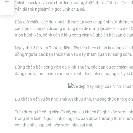
“Mình check-in và vui chơi đến khoảng 8h30 thì về đất liền. Trê
ã
Yến để trải nghiệm”, Ngọc Linh chia sẻ.
Đầu giờ chiều, các du khách đi cafe La Mer chụp ảnh với những h
các bạn di chuyển đi cung đường đèo để dừng lại checkin ở đèo 
món bánh xèo, bánh căn ở khu công viên và ghé ăn hải sản ở cạn
Ngày thứ 3 ở Ninh Thuận, điểm đến tiếp theo chính là công viên
đồng/người, các bạn thích thú vào đây tham quan từ sáng sớm.
Dừng chân bên công viên đá Ninh Thuận, các bạn được chiêm ng
đáng nhớ và hòa mình vào bức tranh thiên nhiên hoang sơ, yên 
Du khách đến vườn nho Thái An chụp ảnh, thưởng thức nho giòn 
Trên đường từ công viên đá về, các du khách đã ghé vào vườn 
trong nhà kính. Ngọc Linh cùng các bạn được thưởng thức những
còn tha hồ chụp ảnh bên vườn nho sai trái.