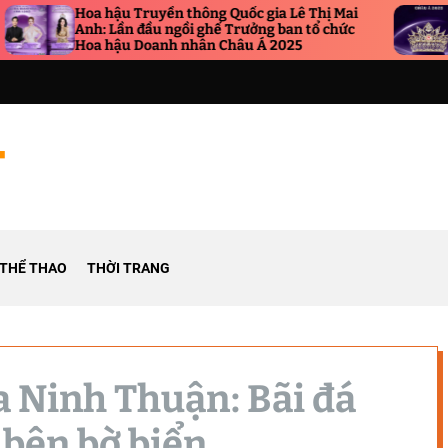
 Truyền thông Quốc gia Lê Thị Mai
Chủ tịch Đặng G
n đầu ngồi ghế Trưởng ban tổ chức
vương miện Mis
u Doanh nhân Châu Á 2025
THỂ THAO
THỜI TRANG
a Ninh Thuận: Bãi đá
 bên bờ biển