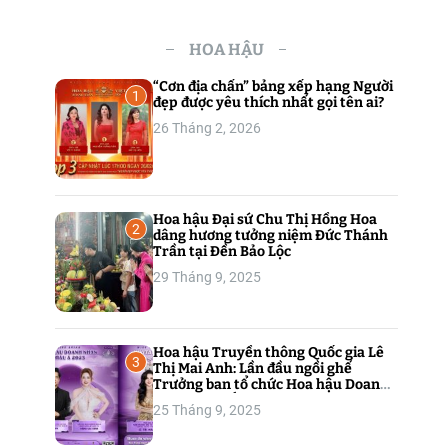
siêu
kỷ lục
khi
HOA HẬU
vào
chung
“Cơn địa chấn” bảng xếp hạng Người
1
kết
đẹp được yêu thích nhất gọi tên ai?
EURO
26 Tháng 2, 2026
2024
Hoa hậu Đại sứ Chu Thị Hồng Hoa
2
dâng hương tưởng niệm Đức Thánh
Trần tại Đền Bảo Lộc
29 Tháng 9, 2025
Hoa hậu Truyền thông Quốc gia Lê
3
Thị Mai Anh: Lần đầu ngồi ghế
Trưởng ban tổ chức Hoa hậu Doanh
nhân Châu Á 2025
25 Tháng 9, 2025