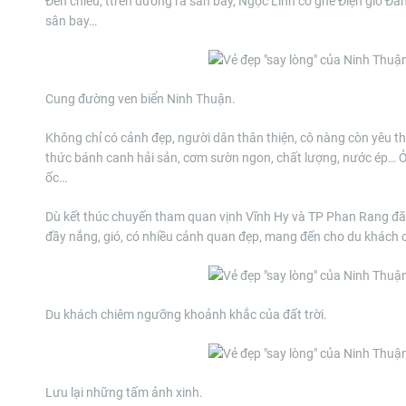
Đến chiều, ttrên đường ra sân bay, Ngọc Linh có ghé Điện gió Đầm
sân bay…
Cung đường ven biển Ninh Thuận.
Không chỉ có cảnh đẹp, người dân thân thiện, cô nàng còn yêu t
thức bánh canh hải sản, cơm sườn ngon, chất lượng, nước ép…
ốc…
Dù kết thúc chuyến tham quan vịnh Vĩnh Hy và TP Phan Rang đã 
đầy nắng, gió, có nhiều cảnh quan đẹp, mang đến cho du khách 
Du khách chiêm ngưỡng khoảnh khắc của đất trời.
Lưu lại những tấm ảnh xinh.