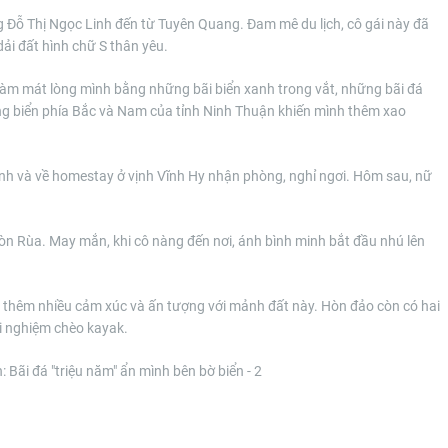
Đỗ Thị Ngọc Linh đến từ Tuyên Quang. Đam mê du lịch, cô gái này đã
dải đất hình chữ S thân yêu.
làm mát lòng mình bằng những bãi biển xanh trong vắt, những bãi đá
g biển phía Bắc và Nam của tỉnh Ninh Thuận khiến mình thêm xao
nh và về homestay ở vịnh Vĩnh Hy nhận phòng, nghỉ ngơi. Hôm sau, nữ
òn Rùa. May mắn, khi cô nàng đến nơi, ánh bình minh bắt đầu nhú lên
 thêm nhiều cảm xúc và ấn tượng với mảnh đất này. Hòn đảo còn có hai
ải nghiệm chèo kayak.