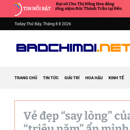
S
Hoa hậu Đại sứ Chu Thị Hồng Hoa dâng
Hoa hậu
TIN NỔI BẬT
hương tưởng niệm Đức Thánh Trần tại Đền
Anh: Lầ
k
Bảo Lộc
Hoa hậ
i
p
Today:
Thứ Bảy, Tháng 8 8 2026
t
o
c
o
n
B
t
á
e
o
n
TRANG CHỦ
TIN TỨC
GIẢI TRÍ
HOA HẬU
KINH TẾ
C
t
h
í
M
ớ
i
Vẻ đẹp “say lòng” củ
“triệu năm” ẩn mình