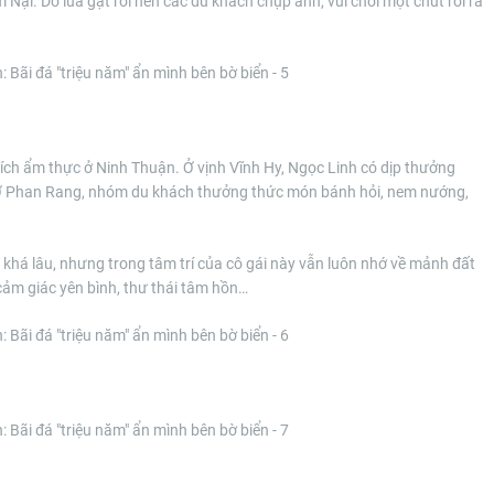
 Nại. Do lúa gặt rồi nên các du khách chụp ảnh, vui chơi một chút rồi ra
hích ẩm thực ở Ninh Thuận. Ở vịnh Vĩnh Hy, Ngọc Linh có dịp thưởng
 Ở Phan Rang, nhóm du khách thưởng thức món bánh hỏi, nem nướng,
khá lâu, nhưng trong tâm trí của cô gái này vẫn luôn nhớ về mảnh đất
cảm giác yên bình, thư thái tâm hồn…