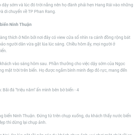
do dậy sớm và lúc đó trời nắng nên họ đành phải hẹn Hang Rái vào những
 và di chuyển về TP Phan Rang.
 biển Ninh Thuận
g thích ở Nõn bởi nơi đây có view cửa sổ nhìn ra cánh đồng rộng bát
ảo người dân vừa gặt lúa lúc sáng. Chiều hôm ấy, mọi người ở
iển.
u khách vào sáng hôm sau. Phần thưởng cho việc dậy sớm của Ngọc
g mặt trời trên biển. Họ được ngắm bình minh đẹp đỏ rực, mang đến
ng biển Ninh Thuận. Đứng từ trên chụp xuống, du khách thấy nước biển
ẹp thì dừng lại chụp ảnh.