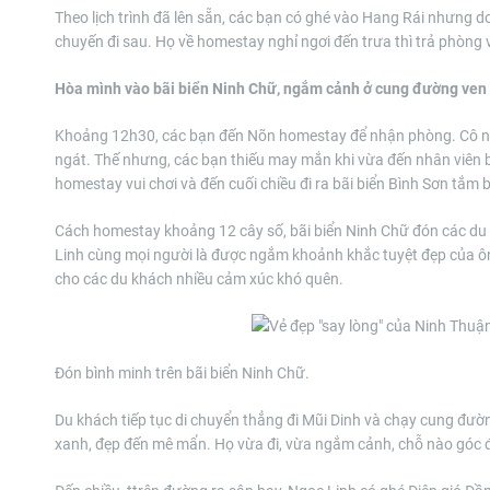
Theo lịch trình đã lên sẵn, các bạn có ghé vào Hang Rái nhưng 
chuyến đi sau. Họ về homestay nghỉ ngơi đến trưa thì trả phòng
Hòa mình vào bãi biển Ninh Chữ, ngắm cảnh ở cung đường ven
Khoảng 12h30, các bạn đến Nõn homestay để nhận phòng. Cô nàn
ngát. Thế nhưng, các bạn thiếu may mắn khi vừa đến nhân viên b
homestay vui chơi và đến cuối chiều đi ra bãi biển Bình Sơn tắm b
Cách homestay khoảng 12 cây số, bãi biển Ninh Chữ đón các d
Linh cùng mọi người là được ngắm khoảnh khắc tuyệt đẹp của ôn
cho các du khách nhiều cảm xúc khó quên.
Đón bình minh trên bãi biển Ninh Chữ.
Du khách tiếp tục di chuyển thẳng đi Mũi Dinh và chạy cung đườ
xanh, đẹp đến mê mẩn. Họ vừa đi, vừa ngắm cảnh, chỗ nào góc đ