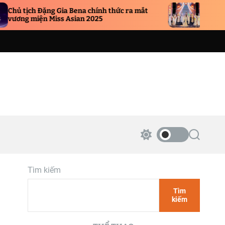
Hoa hậu Trí tuệ Phạm D
ia Bena chính thức ra mắt
sắc, chấm thi chung kết
s Asian 2025
nhân Hương Sắc Việt Na
S
S
w
e
i
a
t
r
Tìm kiếm
c
c
h
h
c
Tìm
o
kiếm
l
o
r