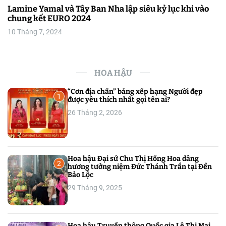
Lamine Yamal và Tây Ban Nha lập siêu kỷ lục khi vào
chung kết EURO 2024
10 Tháng 7, 2024
HOA HẬU
“Cơn địa chấn” bảng xếp hạng Người đẹp
1
được yêu thích nhất gọi tên ai?
26 Tháng 2, 2026
Hoa hậu Đại sứ Chu Thị Hồng Hoa dâng
2
hương tưởng niệm Đức Thánh Trần tại Đền
Bảo Lộc
29 Tháng 9, 2025
Hoa hậu Truyền thông Quốc gia Lê Thị Mai