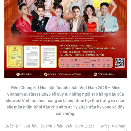
Đêm Chung kết Hoa hậu Doanh nhân Việt Nam 2025 – Miss
Vietnam Business 2025 sẽ quy tụ những ngôi sao hàng đầu của
showbiz Việt hứa hẹn mang sẽ là một đêm hội thời trang và nhan
sắc mãn nhãn, khởi đầu cho năm Ất Tỵ 2025 tràn hy vọng và đầy
cảm hứng.
Cuộc thi
Hoa hậu Doanh nhân Việt Nam
2025
– Miss Viet
n
am