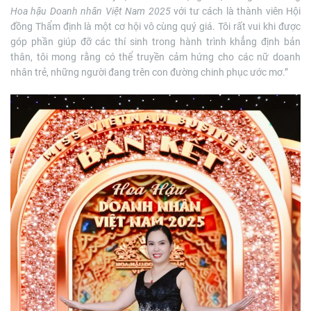
Hoa hậu Doanh nhân Việt Nam 2025
với tư cách là thành viên Hội
đồng Thẩm định là một cơ hội vô cùng quý giá. Tôi rất vui khi được
góp phần giúp đỡ các thí sinh trong hành trình khẳng định bản
thân, tôi mong rằng có thể truyền cảm hứng cho các nữ doanh
nhân trẻ, những người đang trên con đường chinh phục ước mơ.”