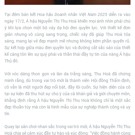
Tại đêm bán kết
Hoa hậu Doanh nhân Việt Nam 2025
diễn ra vào
ngày 17/2, Á hậu Nguyễn Thị Thu Hoà khiến mọi ánh nhìn phải chú
ý khi lựa chọn một bộ váy dạ hội đen quyền lực. Với thiết kế đơn
giản nhưng vô cùng sang trọng, chiếc váy đã giúp Thu Hoà tỏa
sáng, mang lại vẻ đẹp mạnh mẽ nhưng không kém phần quyến rũ.
Sự kết hợp giữa màu đen quyền lực và đường cắt sắc sảo của thiết
kế càng tôn lên sự quý phái và thần thái đầy tự tin của nàng Á hậu
Thủ đô.
Với vóc dáng thon gọn và làn da trắng sáng, Thu Hoà đã chứng
minh rằng, dù trong vai trò mới là thành viên Hội đồng Thẩm định,
cô vẫn là một người đẹp nổi bật, đầy lôi cuốn. Sự hiện diện của cô
tại sự kiện đã thu hút sự chú ý của cả khán giả và giới chuyên môn,
khẳng định rằng Á hậu Nguyễn Thị Thu Hoà không chỉ là một sắc
đẹp thuần túy mà còn là hình mẫu của sự nghiệp thành công và uy
tín.
Quay lại sân chơi nhan sắc trong vai trò mới, Á hậu Nguyễn Thị Thu
Hoà chia sẻ cảm xúc đầy tự hào và xúc động: “Việc đồng hành cùng