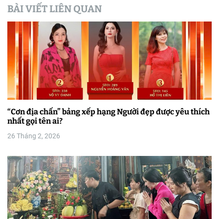
BÀI VIẾT LIÊN QUAN
ớ
n
g
b
à
i
“Cơn địa chấn” bảng xếp hạng Người đẹp được yêu thích
nhất gọi tên ai?
v
26 Tháng 2, 2026
i
ế
t