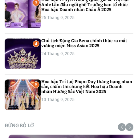
3
Anh: Lần đầu ngồi ghế Trưởng ban tổ chức
Hoa hậu Doanh nhân Châu Á 2025
25 Tháng 9, 2025
Chủ tịch Đặng Gia Bena chính thức ra mắt
4
vương miện Miss Asian 2025
24 Tháng 9, 2025
Hoa hậu Trí tuệ Phạm Duy thăng hạng nhan
5
sắc, chấm thi chung kết Hoa hậu Doanh
nhân Hương Sắc Việt Nam 2025
13 Tháng 9, 2025
ĐỪNG BỎ LỠ