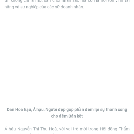
thi không chỉ là một sân chơi nhan sắc mà còn là nơi tôn vinh tài
năng và sự nghiệp của các nữ doanh nhân.
Dàn Hoa hậu, Á hậu, Người đẹp góp phần đem lại sự thành công
cho đêm Bán kết
Á hậu Nguyễn Thị Thu Hoà, với vai trò mới trong Hội đồng Thẩm