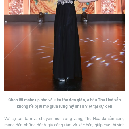
Chọn lối make up nhẹ và kiểu tóc đơn giản, Á hậu Thu Hoà vẫn
không hề bị lu mờ giữa rừng mỹ nhân Việt tại sự kiện
Với sự tận tâm và chuyên môn vững vàng, Thu Hoà đã sẵn sàng
mang đến những đánh giá công tâm và sắc bén, giúp các thí sinh