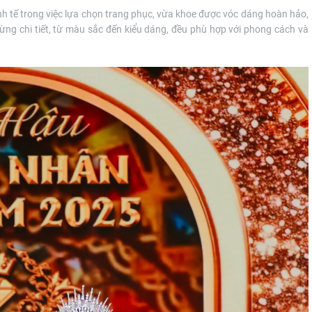
tinh tế trong việc lựa chọn trang phục, vừa khoe được vóc dáng hoàn hảo,
ng chi tiết, từ màu sắc đến kiểu dáng, đều phù hợp với phong cách và