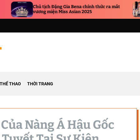
Hoa hậu Trí tuệ Phạm Duy thăng h
nh thức ra mắt
sắc, chấm thi chung kết Hoa hậu D
5
nhân Hương Sắc Việt Nam 2025
THỂ THAO
THỜI TRANG
 Của Nàng Á Hậu Gốc
Tuyết Tại Sự Kiện