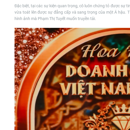
Đặc biệt, tại các sự kiện quan trọng, cô luôn chứng tỏ được sự 
vừa toát lên được sự đẳng cấp và sang trọng của một Á hậu. Từ
hình ảnh mà Phạm Thị Tuyết muốn truyền tải.