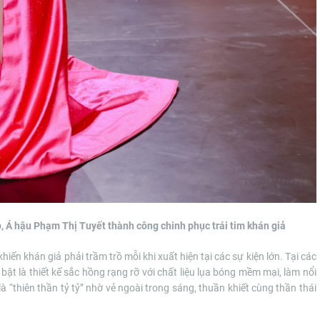
, Á hậu Phạm Thị Tuyết thành công chinh phục trái tim khán giả
iến khán giả phải trầm trồ mỗi khi xuất hiện tại các sự kiện lớn. Tại các
i bật là thiết kế sắc hồng rạng rỡ với chất liệu lụa bóng mềm mại, làm nổi
 “thiên thần tỷ tỷ” nhờ vẻ ngoài trong sáng, thuần khiết cùng thần thái