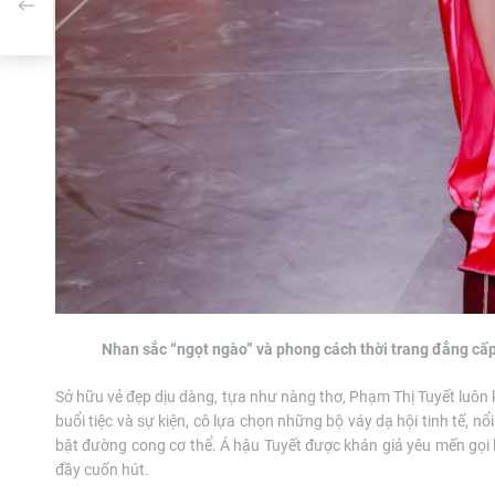
n’
Nhan sắc “ngọt ngào” và phong cách thời trang đẳng cấp
Sở hữu vẻ đẹp dịu dàng, tựa như nàng thơ, Phạm Thị Tuyết luôn kh
buổi tiệc và sự kiện, cô lựa chọn những bộ váy dạ hội tinh tế, nổ
bật đường cong cơ thể. Á hậu Tuyết được khán giả yêu mến gọi là
đầy cuốn hút.